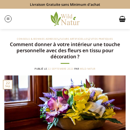
Passer
Livraison Gratuite sans Minimum d'achat
au
contenu
CONSEILS & BONNES ADRESSES
,
FLEURS ARTIFICIELLES
,
TUTOS PRATIQUES
Comment donner à votre intérieur une touche
personnelle avec des fleurs en tissu pour
décoration ?
PUBLIÉ LE
22 SEPTEMBRE 2023
PAR
WILD-NATUR
22
Sep