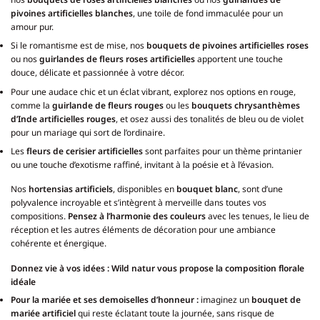
pivoines artificielles blanches
, une toile de fond immaculée pour un
amour pur.
Si le romantisme est de mise, nos
bouquets de pivoines artificielles roses
ou nos
guirlandes de fleurs roses artificielles
apportent une touche
douce, délicate et passionnée à votre décor.
Pour une audace chic et un éclat vibrant, explorez nos options en rouge,
comme la
guirlande de fleurs rouges
ou les
bouquets chrysanthèmes
d’Inde artificielles rouges
, et osez aussi des tonalités de bleu ou de violet
pour un mariage qui sort de l’ordinaire.
Les
fleurs de cerisier artificielles
sont parfaites pour un thème printanier
ou une touche d’exotisme raffiné, invitant à la poésie et à l’évasion.
Nos
hortensias artificiels
, disponibles en
bouquet blanc
, sont d’une
polyvalence incroyable et s’intègrent à merveille dans toutes vos
compositions.
Pensez à l’harmonie des couleurs
avec les tenues, le lieu de
réception et les autres éléments de décoration pour une ambiance
cohérente et énergique.
Donnez vie à vos idées : Wild natur vous propose la composition florale
idéale
Pour la mariée et ses demoiselles d’honneur :
imaginez un
bouquet de
mariée artificiel
qui reste éclatant toute la journée, sans risque de