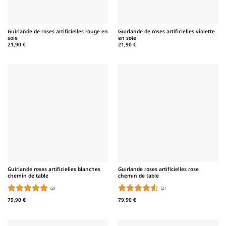
Guirlande de roses artificielles rouge en
Guirlande de roses artificielles violette
soie
en soie
21,90
€
21,90
€
Guirlande roses artificielles blanches
Guirlande roses artificielles rose
chemin de table
chemin de table
(2)
(2)
Note
5
sur
Note
4.5
79,90
€
79,90
€
5
sur 5