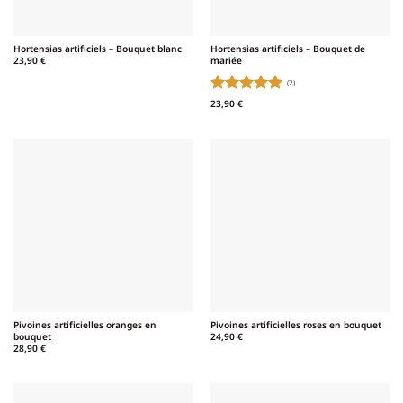
Hortensias artificiels – Bouquet blanc
Hortensias artificiels – Bouquet de
mariée
23,90
€
(2)
Note
5
sur
23,90
€
5
Pivoines artificielles oranges en
Pivoines artificielles roses en bouquet
bouquet
24,90
€
28,90
€