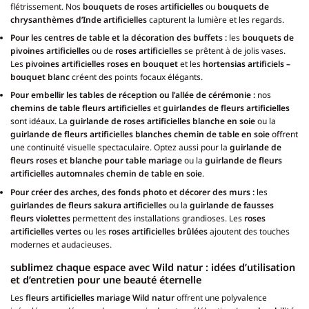
flétrissement. Nos
bouquets de roses artificielles
ou
bouquets de
chrysanthèmes d’Inde artificielles
capturent la lumière et les regards.
Pour les centres de table et la décoration des buffets :
les
bouquets de
pivoines artificielles
ou de
roses artificielles
se prêtent à de jolis vases.
Les
pivoines artificielles roses en bouquet
et les
hortensias artificiels –
bouquet blanc
créent des points focaux élégants.
Pour embellir les tables de réception ou l’allée de cérémonie :
nos
chemins de table fleurs artificielles
et
guirlandes de fleurs artificielles
sont idéaux. La
guirlande de roses artificielles blanche en soie
ou la
guirlande de fleurs artificielles blanches chemin de table en soie
offrent
une continuité visuelle spectaculaire. Optez aussi pour la
guirlande de
fleurs roses et blanche pour table mariage
ou la
guirlande de fleurs
artificielles automnales chemin de table en soie
.
Pour créer des arches, des fonds photo et décorer des murs :
les
guirlandes de fleurs sakura artificielles
ou la
guirlande de fausses
fleurs violettes
permettent des installations grandioses. Les
roses
artificielles vertes
ou les
roses artificielles brûlées
ajoutent des touches
modernes et audacieuses.
sublimez chaque espace avec Wild natur : idées d’utilisation
et d’entretien pour une beauté éternelle
Les
fleurs artificielles mariage Wild natur
offrent une polyvalence