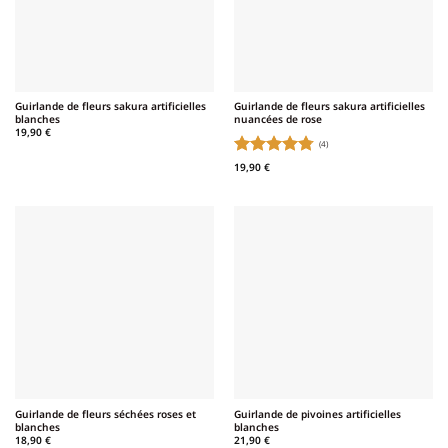
Guirlande de fleurs sakura artificielles
Guirlande de fleurs sakura artificielles
blanches
nuancées de rose
19,90
€
(4)
Note
4.75
19,90
€
sur 5
Guirlande de fleurs séchées roses et
Guirlande de pivoines artificielles
blanches
blanches
18,90
€
21,90
€