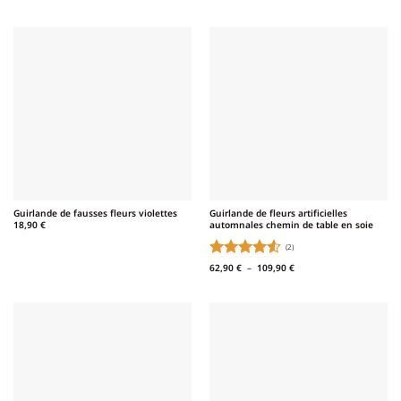
sur 5
Guirlande de fausses fleurs violettes
Guirlande de fleurs artificielles
automnales chemin de table en soie
18,90
€
(2)
Note
4.5
Plage
62,90
€
–
109,90
€
de
sur 5
prix :
62,90 €
à
109,90 €