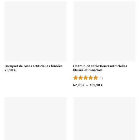
Bouquet de roses artificielles brûlées
Chemin de table fleurs artificielles
bleues et blanches
23,90
€
(1)
Note
5
sur
Plage
62,90
€
–
109,90
€
de
5
prix :
62,90 €
à
109,90 €