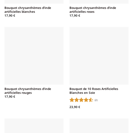
Bouquet chrysanthèmes d’inde
Bouquet chrysanthèmes d’inde
artificielles blanches
artificielles roses
17,90
€
17,90
€
Bouquet chrysanthèmes d’inde
Bouquet de 10 Roses Artificielles
artificielles rouges
Blanches en Soie
17,90
€
(2)
Note
4.5
23,90
€
sur 5