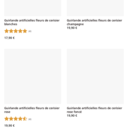
Guirlande artificielles fleurs de cerisier
Guirlande artificielles fleurs de cerisier
blanches
champagne
19,90
€
(4)
Note
5
sur
17,90
€
5
Guirlande artificielles fleurs de cerisier
Guirlande artificielles fleurs de cerisier
rose
rose foncé
19,90
€
(4)
Note
4.5
19,90
€