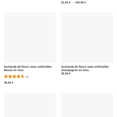
62,90 €
Note
5
sur
Plage
62,90
€
–
109,90
€
à
de
109,90 €
5
prix :
62,90 €
à
109,90 €
Guirlande de fleurs roses artificielles
Guirlande de fleurs roses artificielles
bleues en tissu
champagnes en tissu
38,90
€
(4)
Note
4.5
38,90
€
sur 5