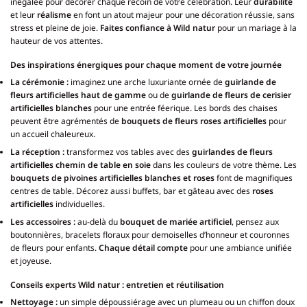
inégalée pour décorer chaque recoin de votre célébration. Leur
durabilité
et leur
réalisme
en font un atout majeur pour une décoration réussie, sans
stress et pleine de joie.
Faites confiance à Wild natur
pour un mariage à la
hauteur de vos attentes.
Des inspirations énergiques pour chaque moment de votre journée
La cérémonie :
imaginez une arche luxuriante ornée de
guirlande de
fleurs artificielles haut de gamme
ou de
guirlande de fleurs de cerisier
artificielles blanches
pour une entrée féerique. Les bords des chaises
peuvent être agrémentés de
bouquets de fleurs roses artificielles
pour
un accueil chaleureux.
La réception :
transformez vos tables avec des
guirlandes de fleurs
artificielles chemin de table en soie
dans les couleurs de votre thème. Les
bouquets de pivoines artificielles blanches et roses
font de magnifiques
centres de table. Décorez aussi buffets, bar et gâteau avec des
roses
artificielles
individuelles.
Les accessoires :
au-delà du
bouquet de mariée artificiel
, pensez aux
boutonnières, bracelets floraux pour demoiselles d’honneur et couronnes
de fleurs pour enfants.
Chaque détail compte
pour une ambiance unifiée
et joyeuse.
Conseils experts Wild natur : entretien et réutilisation
Nettoyage :
un simple dépoussiérage avec un plumeau ou un chiffon doux