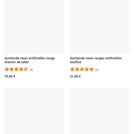
Guirlande roses artificielles rouge
Guirlande roses rouges artificielles
chemin de table
touffue
(4)
(2)
Note
4.5
Note
5
sur
79,90
€
21,90
€
sur 5
5