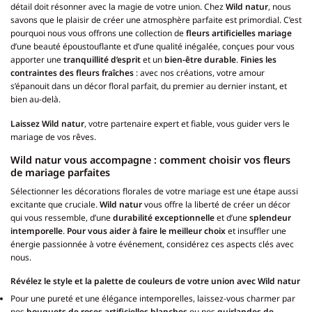
détail doit résonner avec la magie de votre union. Chez
Wild natur
, nous
savons que le plaisir de créer une atmosphère parfaite est primordial. C’est
pourquoi nous vous offrons une collection de
fleurs artificielles mariage
d’une beauté époustouflante et d’une qualité inégalée, conçues pour vous
apporter une
tranquillité d’esprit
et un
bien-être durable
.
Finies les
contraintes des fleurs fraîches
: avec nos créations, votre amour
s’épanouit dans un décor floral parfait, du premier au dernier instant, et
bien au-delà.
Laissez Wild natur
, votre partenaire expert et fiable, vous guider vers le
mariage de vos rêves.
Wild natur vous accompagne : comment choisir vos fleurs
de mariage parfaites
Sélectionner les décorations florales de votre mariage est une étape aussi
excitante que cruciale.
Wild natur
vous offre la liberté de créer un décor
qui vous ressemble, d’une
durabilité exceptionnelle
et d’une
splendeur
intemporelle
.
Pour vous aider à faire le meilleur choix
et insuffler une
énergie passionnée à votre événement, considérez ces aspects clés avec
nous.
Révélez le style et la palette de couleurs de votre union avec Wild natur
Pour une pureté et une élégance intemporelles, laissez-vous charmer par
nos
bouquets de roses artificielles blanches
ou nos
guirlandes de