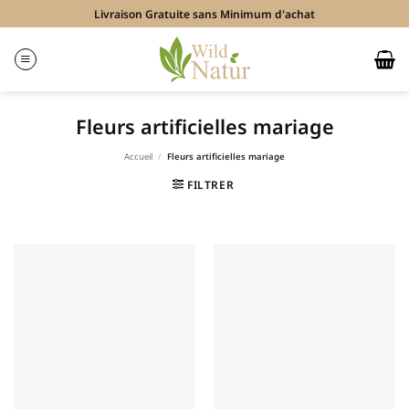
Passer
Livraison Gratuite sans Minimum d'achat
au
contenu
Fleurs artificielles mariage
Accueil
/
Fleurs artificielles mariage
FILTRER