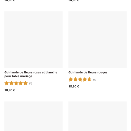
38,90
€
38,90
€
Guirlande de fleurs roses et blanche
Guirlande de fleurs rouges
pour table mariage
(3)
(4)
Note
4.67
18,90
€
Note
5
sur
18,90
€
sur 5
5