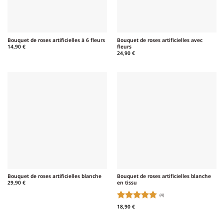
Bouquet de roses artificielles à 6 fleurs
Bouquet de roses artificielles avec
fleurs
14,90
€
24,90
€
Bouquet de roses artificielles blanche
Bouquet de roses artificielles blanche
en tissu
29,90
€
(4)
Note
4.75
18,90
€
sur 5