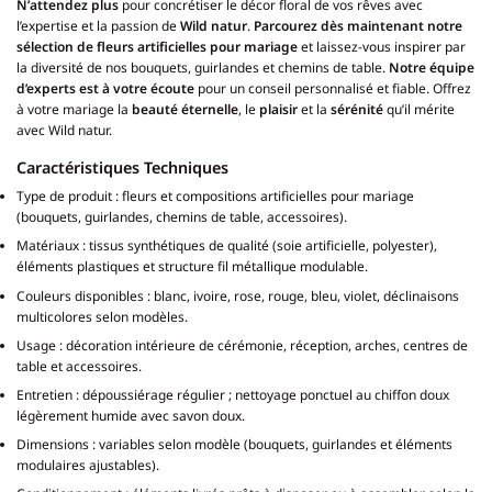
N’attendez plus
pour concrétiser le décor floral de vos rêves avec
l’expertise et la passion de
Wild natur
.
Parcourez dès maintenant notre
sélection de fleurs artificielles pour mariage
et laissez-vous inspirer par
la diversité de nos bouquets, guirlandes et chemins de table.
Notre équipe
d’experts est à votre écoute
pour un conseil personnalisé et fiable. Offrez
à votre mariage la
beauté éternelle
, le
plaisir
et la
sérénité
qu’il mérite
avec Wild natur.
Caractéristiques Techniques
Type de produit : fleurs et compositions artificielles pour mariage
(bouquets, guirlandes, chemins de table, accessoires).
Matériaux : tissus synthétiques de qualité (soie artificielle, polyester),
éléments plastiques et structure fil métallique modulable.
Couleurs disponibles : blanc, ivoire, rose, rouge, bleu, violet, déclinaisons
multicolores selon modèles.
Usage : décoration intérieure de cérémonie, réception, arches, centres de
table et accessoires.
Entretien : dépoussiérage régulier ; nettoyage ponctuel au chiffon doux
légèrement humide avec savon doux.
Dimensions : variables selon modèle (bouquets, guirlandes et éléments
modulaires ajustables).