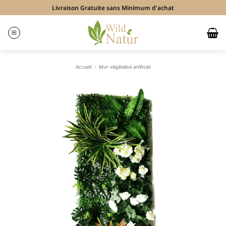
Passer
Livraison Gratuite sans Minimum d'achat
au
contenu
Accueil
/
Mur végétalisé artificiel