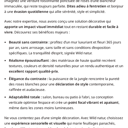
Imaginez une verdure foisonnante ponctuée de roses d’une blancheur
immaculée, qui reste toujours parfaite.
Dites adieu à l’entretien
et bonjour
à une
évasion quotidienne
qui allie sérénité, style et simplicité.
Avec notre expertise, nous avons conçu une solution décorative qui
apporte un impact visuel immédiat
tout en restant
durable et facile à
vivre
. Découvrez ses bénéfices majeurs :
Beauté sans contrainte :
profitez d’un mur luxuriant et fleuri 365 jours
par an, sans arrosage, sans taille et sans conditions d’exposition
spécifiques. La tranquillité d’esprit, signée Wild natur.
Réalisme époustouflant :
des matériaux de haute qualité recréent
textures, couleurs et densité naturelles pour un rendu authentique et un
excellent rapport qualité-prix
.
Élégance du contraste :
la puissance de la jungle rencontre la pureté
des roses blanches pour une
déclaration de style
contemporaine,
raffinée et audacieuse.
Adaptabilité totale :
salon, bureau ou patio à l’abri, sa conception
verticale optimise l’espace et crée un
point focal vibrant et apaisant
,
même dans les zones moins lumineuses.
Ne vous contentez pas d’une simple décoration. Avec Wild natur, choisissez
une
expérience sensorielle et visuelle
qui marie feuillages panachés,