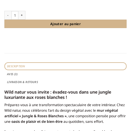
quantité de Mur végétal artificiel - Jungle et roses blanches 120cm * 40cm
Ajouter au panier
DESCRIPTION
AVIS (3)
LIVRAISON & RETOURS
Wild natur vous invite : évadez-vous dans une jungle
luxuriante aux roses blanches !
Préparez-vous à une transformation spectaculaire de votre intérieur. Chez
Wild natur, nous célébrons l’art du design végétal avec le
mur végétal
artificiel « Jungle & Roses Blanches »
, une composition pensée pour offrir
une
oasis de plaisir et de bien-être
au quotidien, sans effort.