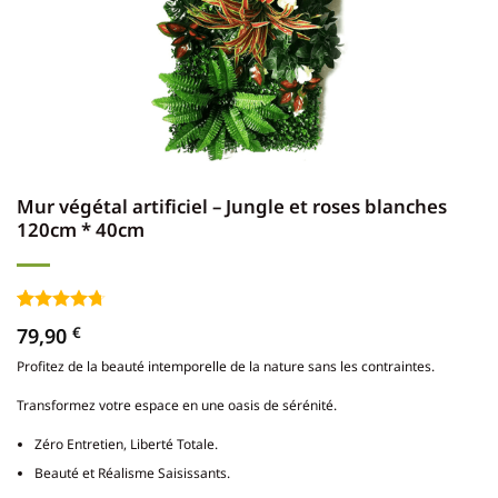
Mur végétal artificiel – Jungle et roses blanches
120cm * 40cm
Noté
3
4.67
79,90
€
sur 5 basé
sur
Profitez de la beauté intemporelle de la nature sans les contraintes.
notations
client
Transformez votre espace en une oasis de sérénité.
Zéro Entretien, Liberté Totale.
Beauté et Réalisme Saisissants.