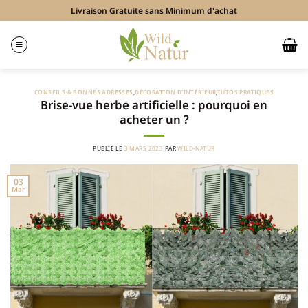
Passer
Livraison Gratuite sans Minimum d'achat
au
contenu
CONSEILS & BONNES ADRESSES
,
DÉCORATION D'INTÉRIEUR
,
TUTOS PRATIQUES
Brise-vue herbe artificielle : pourquoi en
acheter un ?
PUBLIÉ LE
3 MARS 2023
PAR
WILD-NATUR
03
Mar