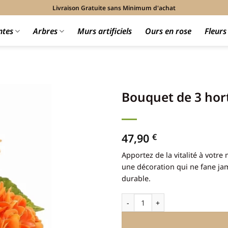
Livraison Gratuite sans Minimum d'achat
ntes
Arbres
Murs artificiels
Ours en rose
Fleur
Bouquet de 3 hort
47,90
€
Apportez de la vitalité à votre
une décoration qui ne fane jam
durable.
quantité de Bouquet de 3 hortensi