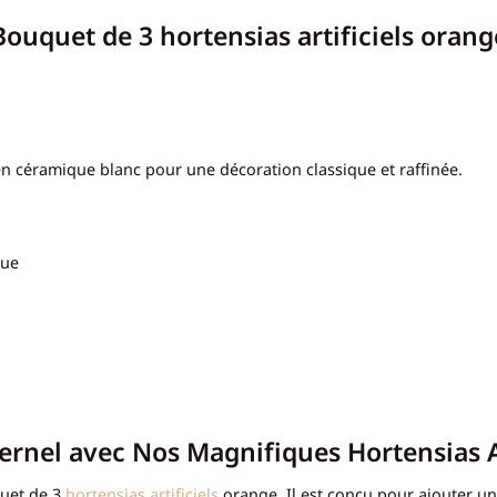
Bouquet de 3 hortensias artificiels orang
 en céramique blanc pour une décoration classique et raffinée.
que
ernel avec Nos Magnifiques Hortensias Ar
quet de 3
hortensias artificiels
orange. Il est conçu pour ajouter une