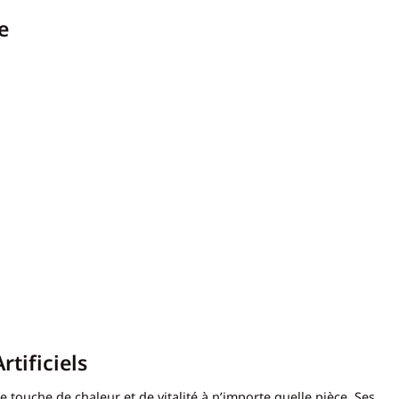
e
tificiels
 touche de chaleur et de vitalité à n’importe quelle pièce. Ses