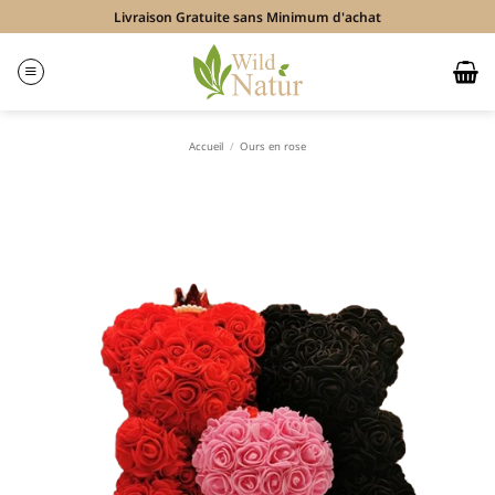
Passer
Livraison Gratuite sans Minimum d'achat
au
contenu
Accueil
/
Ours en rose