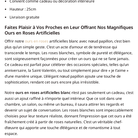
Convient comme cadeau ou décoration intérieure
Hauteur : 25cm
Livraison gratuite
Faites Plaisir à Vos Proches en Leur Offrant Nos Magnifiques
Ours en Roses Artificielles
Offrir notre
ours en roses
artificielles blanc avec nœud papillon, c’est bien
plus qu’un simple geste. C’est un acte d’amour et de tendresse qui
transcende le temps. Les roses blanches, symbole de pureté et d’élégance,
sont soigneusement façonnées pour créer un ours qui ne se fane jamais.
Ce cadeau est parfait pour célébrer des occasions spéciales, telles qu’un
anniversaire, la Saint-Valentin, ou tout simplement pour dire « je t’aime »
d’une manière unique. L’élégant nœud papillon ajoute une touche de
sophistication, rendant cet ours encore plus irrésistible.
Notre
ours en roses artificielles blanc
n’est pas seulement un cadeau, c’est
aussi un ajout raffiné à n’importe quel intérieur. Que ce soit dans une
chambre, un salon, ou même un bureau, il saura attirer les regards et
devenir un sujet de conversation. Les roses blanches sont impeccablement
choisies pour leur texture réaliste, donnant l’impression que cet ours a été
fraîchement créé à partir de roses naturelles. C’est un véritable chef-
d’œuvre qui apporte une touche d’élégance et de romantisme à tout
espace.