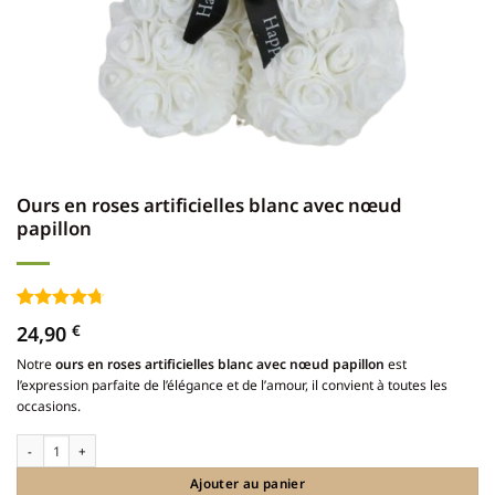
Ours en roses artificielles blanc avec nœud
papillon
Noté
3
4.67
24,90
€
sur 5 basé
sur
Notre
ours en roses artificielles blanc avec nœud papillon
est
notations
l’expression parfaite de l’élégance et de l’amour, il convient à toutes les
client
occasions.
quantité de Ours en roses artificielles blanc avec nœud papillon
Ajouter au panier