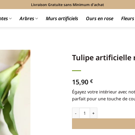
Livraison Gratuite sans Minimum d'achat
ntes
Arbres
Murs artificiels
Ours en rose
Fleur
Tulipe artificielle
15,90
€
Égayez votre intérieur avec notr
parfait pour une touche de cou
quantité de Tulipe artificielle ros