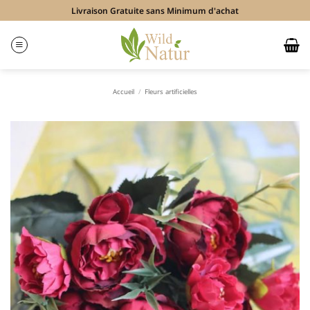
Passer
Livraison Gratuite sans Minimum d'achat
au
contenu
Accueil
/
Fleurs artificielles