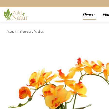
Passer
au
contenu
Fleurs
Pla
Accueil
/
Fleurs artificielles