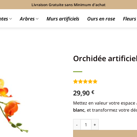
Livraison Gratuite sans Minimum d'achat
ntes
Arbres
Murs artificiels
Ours en rose
Fleur
Orchidée artificie
Noté
1
5
sur
29,90
€
5 basé sur
notation
Mettez en valeur votre espace
client
blanc
, et transformez votre dé
quantité de Orchidée artificielle