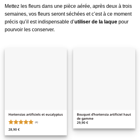
Mettez les fleurs dans une pièce aérée, après deux à trois
semaines, vos fleurs seront séchées et c’est à ce moment
précis qu’il est indispensable d’
utiliser de la laque
pour
pourvoir les conserver.
Hortensias artificiels et eucalyptus
Bouquet d’hortensia artificiel haut
de gamme
29,90
€
(4)
Note
5
sur
28,90
€
5