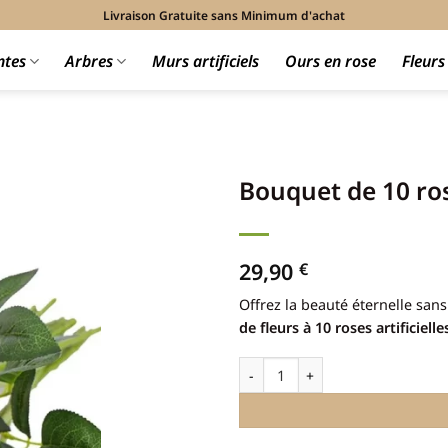
Livraison Gratuite sans Minimum d'achat
ntes
Arbres
Murs artificiels
Ours en rose
Fleur
Bouquet de 10 rose
29,90
€
Offrez la beauté éternelle san
de fleurs à 10 roses artificiell
quantité de Bouquet de 10 roses a