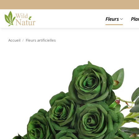
Passer
au
contenu
Fleurs
Pla
Accueil
/
Fleurs artificielles