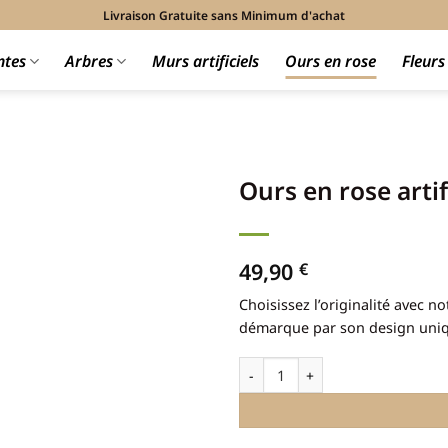
Livraison Gratuite sans Minimum d'achat
ntes
Arbres
Murs artificiels
Ours en rose
Fleur
Ours en rose artifi
49,90
€
Choisissez l’originalité avec n
démarque par son design uniqu
quantité de Ours en rose artificiel