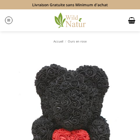
Passer
Livraison Gratuite sans Minimum d'achat
au
contenu
Accueil
/
Ours en rose