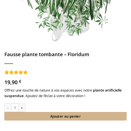
Fausse plante tombante – Floridum
Noté
4
5
sur
19,90
€
5 basé sur
notations
Offrez une touche de nature à vos espaces avec notre
plante artificielle
client
suspendue
. Ajoutez de l’éclat à votre décoration !
quantité de Fausse plante tombante - Floridum
Ajouter au panier