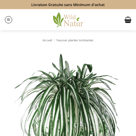
Passer
Livraison Gratuite sans Minimum d'achat
au
contenu
Accueil
/
Fausses plantes tombantes