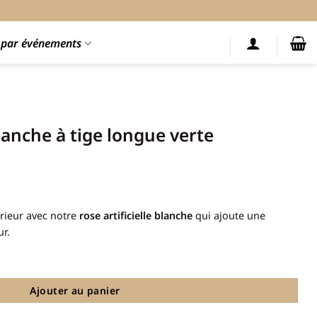
s par événements
blanche à tige longue verte
érieur avec notre
rose artificielle blanche
qui ajoute une
ur.
che à tige longue verte
Ajouter au panier