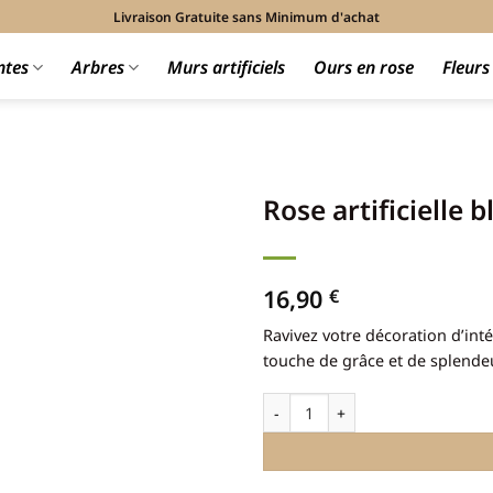
Livraison Gratuite sans Minimum d'achat
ntes
Arbres
Murs artificiels
Ours en rose
Fleur
Rose artificielle 
16,90
€
Ravivez votre décoration d’int
touche de grâce et de splende
quantité de Rose artificielle blan