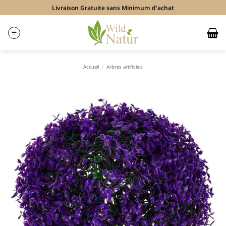
Passer
Livraison Gratuite sans Minimum d'achat
au
contenu
Accueil
/
Arbres artificiels