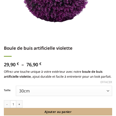
Boule de buis artificielle violette
Plage
29,90
€
–
76,90
€
de
Offrez une touche unique à votre extérieur avec notre
boule de buis
prix :
artificielle violette
, ajout durable et facile à entretenir pour un look parfait.
29,90 €
à
EFFACER
76,90 €
Taille
quantité de Boule de buis artificielle violette
Ajouter au panier