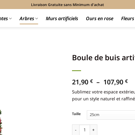
Livraison Gratuite sans Minimum d'achat
ntes
Arbres
Murs artificiels
Ours en rose
Fleur
Boule de buis artif
Pl
21,90
–
107,90
€
€
d
Sublimez votre espace extérieu
pr
pour un style naturel et raffiné
21
à
10
Taille
quantité de Boule de buis artifici