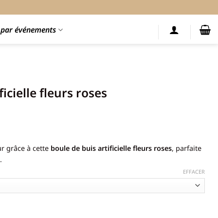
s par événements
icielle fleurs roses
age
e
r grâce à cette
boule de buis artificielle fleurs roses
, parfaite
ix :
.
,90 €
EFFACER
7,90 €
elle fleurs roses