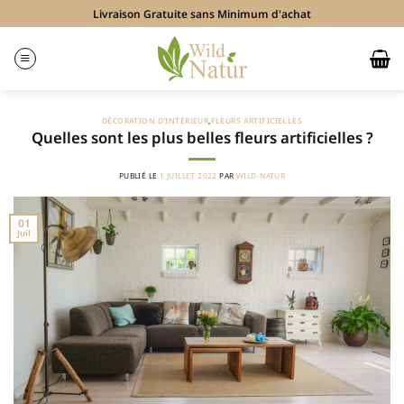
Passer
Livraison Gratuite sans Minimum d'achat
au
contenu
DÉCORATION D'INTÉRIEUR
,
FLEURS ARTIFICIELLES
Quelles sont les plus belles fleurs artificielles ?
PUBLIÉ LE
1 JUILLET 2022
PAR
WILD-NATUR
01
Juil